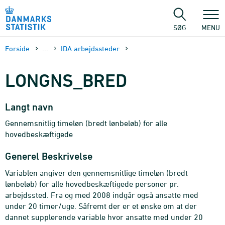
Gå
til
sidens
SØG
MENU
indhold
Forside
...
IDA arbejdssteder
LONGNS_BRED
Langt navn
Gennemsnitlig timeløn (bredt lønbeløb) for alle
hovedbeskæftigede
Generel Beskrivelse
Variablen angiver den gennemsnitlige timeløn (bredt
lønbeløb) for alle hovedbeskæftigede personer pr.
arbejdssted. Fra og med 2008 indgår også ansatte med
under 20 timer/uge. Såfremt der er et ønske om at der
dannet supplerende variable hvor ansatte med under 20