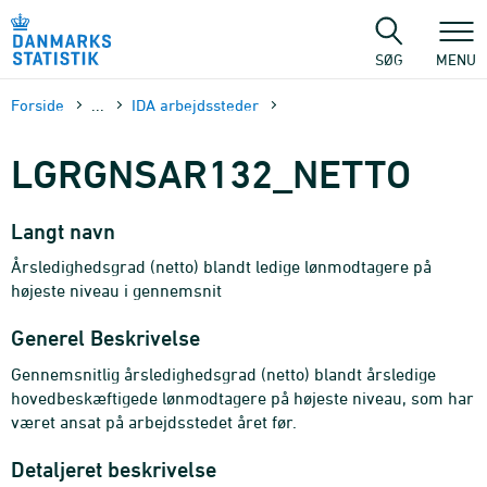
Gå
til
sidens
SØG
MENU
indhold
Forside
...
IDA arbejdssteder
LGRGNSAR132_NETTO
Langt navn
Årsledighedsgrad (netto) blandt ledige lønmodtagere på
højeste niveau i gennemsnit
Generel Beskrivelse
Gennemsnitlig årsledighedsgrad (netto) blandt årsledige
hovedbeskæftigede lønmodtagere på højeste niveau, som har
været ansat på arbejdsstedet året før.
Detaljeret beskrivelse