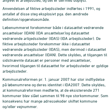
angivet et arbejdssted, og det er dermed uoplyst.
Anvendelsen af fiktive arbejdssteder indførtes i 1991, og
antallet af disse steg eksplosivt pga. den ændrede
definition/opgørelsesmåde.
Løbenummeret forekommer både i datasættet vedrørende
ansættelser (IDAN) (IDA ansættelser)og datasættet
vedrørende arbjedssteder (IDAS) (IDA arbejdssteder). De
fiktive arbejdssteder forekommer ikke i datasættet
vedrørende arbejdssteder (IDAS), men derimod i datasættet
vedrørende ansættelser (IDAN). Dette skyldes, at tilgangen til
sidstnævnte datasæt er personer med ansættelser,
hvorimod tilgangen til datasættet for arbejdssteder er gyldige
arbejdssteder.
Kommunalreformen pr. 1. januar 2007 har stor indflydelse
på løbenumrene og deres identitet i IDA2007. Dette skyldes,
at kommunalreformen medførte, at de eksisterende 271
kommuner blev slået sammen til 98 nye storkommuner. Som
konsekvens har mange adressekoder skiftet kommune
og/eller vejnummer.