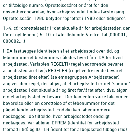
er tilfældige numre. Oprettelsesåret er året for den
novemberopgørelse, hvor arbejdsstedet findes første gang.
Oprettelsesår=1980 betyder "oprettet i 1980 eller tidligere".
1.-4. cf.=oprettelsesår (=det aktuelle år for arbejdssteder, der
får et nyt løbenr.) 5.-10. cf.=fortløbende 6-cifret tal (000001,
000002,...)
I IDA fastlægges identiteten af et arbejdssted over tid, og
løbenummeret bestemmes således hvert år i IDA for hvert
arbejdssted. Variablen REGELTI (regel vedrørende bevaret
arbejdssted året før)/REGELFR (regel vedrørende bevaret
arbejdssted året efter) (se emnegruppen Arbejdssteder)
angiver den regel, der afgør, at et arbejdssted er det "samme"
arbejdssted i det aktuelle år og året før/året efter, dvs. afgør
om et arbejdssted er bevaret. Der kan enten være tale om en
bevarelse eller en oprettelse af et løbenummer for det
pågældende arbejdssted. Endelig kan løbenummeret
nedlægges i de tilfælde, hvor arbejdsstedet endeligt
nedlægges. Variablene IDFREM (identitet for arbejdssted
fremad i tid) og IDTILB (identitet for arbejdssted tilbage i tid)