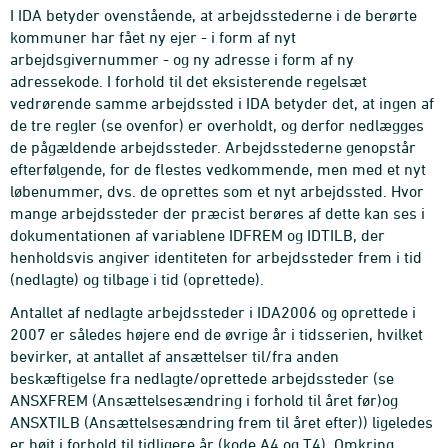
I IDA betyder ovenstående, at arbejdsstederne i de berørte
kommuner har fået ny ejer - i form af nyt
arbejdsgivernummer - og ny adresse i form af ny
adressekode. I forhold til det eksisterende regelsæt
vedrørende samme arbejdssted i IDA betyder det, at ingen af
de tre regler (se ovenfor) er overholdt, og derfor nedlægges
de pågældende arbejdssteder. Arbejdsstederne genopstår
efterfølgende, for de flestes vedkommende, men med et nyt
løbenummer, dvs. de oprettes som et nyt arbejdssted. Hvor
mange arbejdssteder der præcist berøres af dette kan ses i
dokumentationen af variablene IDFREM og IDTILB, der
henholdsvis angiver identiteten for arbejdssteder frem i tid
(nedlagte) og tilbage i tid (oprettede).
Antallet af nedlagte arbejdssteder i IDA2006 og oprettede i
2007 er således højere end de øvrige år i tidsserien, hvilket
bevirker, at antallet af ansættelser til/fra anden
beskæftigelse fra nedlagte/oprettede arbejdssteder (se
ANSXFREM (Ansættelsesændring i forhold til året før)og
ANSXTILB (Ansættelsesændring frem til året efter)) ligeledes
er højt i forhold til tidligere år (kode A4 og T4). Omkring