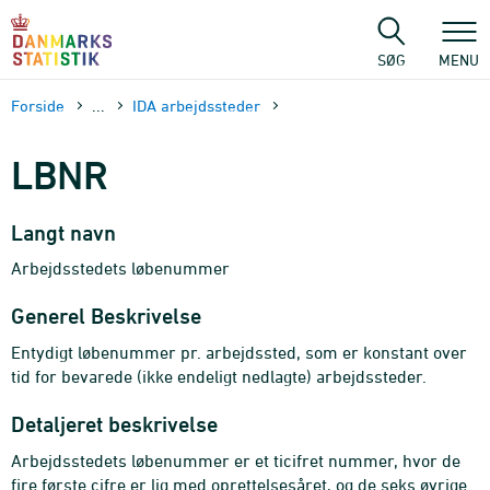
Gå
til
sidens
SØG
MENU
indhold
Forside
...
IDA arbejdssteder
LBNR
Langt navn
Arbejdsstedets løbenummer
Generel Beskrivelse
Entydigt løbenummer pr. arbejdssted, som er konstant over
tid for bevarede (ikke endeligt nedlagte) arbejdssteder.
Detaljeret beskrivelse
Arbejdsstedets løbenummer er et ticifret nummer, hvor de
fire første cifre er lig med oprettelsesåret, og de seks øvrige