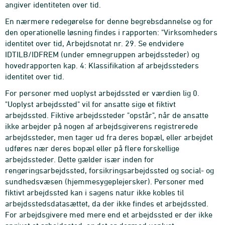
angiver identiteten over tid.
En nærmere redegørelse for denne begrebsdannelse og for
den operationelle løsning findes i rapporten: "Virksomheders
identitet over tid, Arbejdsnotat nr. 29. Se endvidere
IDTILB/IDFREM (under emnegruppen arbejdssteder) og
hovedrapporten kap. 4: Klassifikation af arbejdssteders
identitet over tid.
For personer med uoplyst arbejdssted er værdien lig 0.
"Uoplyst arbejdssted" vil for ansatte sige et fiktivt
arbejdssted. Fiktive arbejdssteder "opstår", når de ansatte
ikke arbejder på nogen af arbejdsgiverens registrerede
arbejdssteder, men tager ud fra deres bopæl, eller arbejdet
udføres nær deres bopæl eller på flere forskellige
arbejdssteder. Dette gælder især inden for
rengøringsarbejdssted, forsikringsarbejdssted og social- og
sundhedsvæsen (hjemmesygeplejersker). Personer med
fiktivt arbejdssted kan i sagens natur ikke kobles til
arbejdsstedsdatasættet, da der ikke findes et arbejdssted.
For arbejdsgivere med mere end et arbejdssted er der ikke