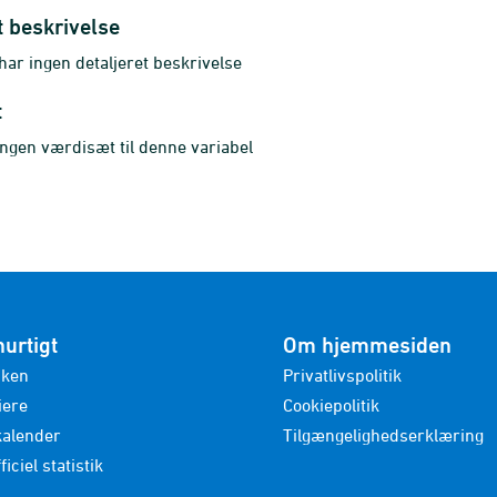
t beskrivelse
r ingen detaljeret beskrivelse
t
ingen værdisæt til denne variabel
hurtigt
Om hjemmesiden
nken
Privatlivspolitik
iere
Cookiepolitik
kalender
Tilgængelighedserklæring
ficiel statistik