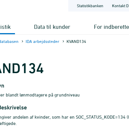
Statistikbanken
Kontakt D
istik
Data til kunder
For indberett
databasen
IDA arbejdssteder
KVAND134
AND134
vn
der blandt lønmodtagere på grundniveau
Beskrivelse
angiver andelen af kvinder, som har en SOC_STATUS_KODE=134 (l
ftigede.