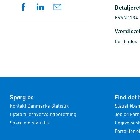
Detaljere
KVAND134 ha
Værdisæ
Der findes 
Spørg os
Find det 
Kontakt Danmarks Statistik
Statistikba
Hjælp til erhvervsindberetning
Job og karr
Spørg om statistik
Udgivelses
Portal for of