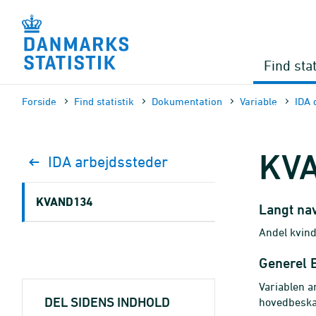
Gå
til
sidens
indhold
Find stat
Forside
Find statistik
Dokumen­tation
Variable
IDA 
KV
IDA arbejdssteder
KVAND134
Langt na
Andel kvin
Generel 
Variablen 
DEL SIDENS INDHOLD
hovedbeskæ