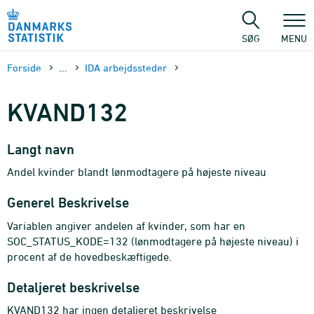
Gå
til
sidens
SØG
MENU
indhold
Forside
...
IDA arbejdssteder
KVAND132
Langt navn
Andel kvinder blandt lønmodtagere på højeste niveau
Generel Beskrivelse
Variablen angiver andelen af kvinder, som har en
SOC_STATUS_KODE=132 (lønmodtagere på højeste niveau) i
procent af de hovedbeskæftigede.
Detaljeret beskrivelse
KVAND132 har ingen detaljeret beskrivelse