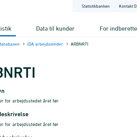
Statistikbanken
Kontakt D
istik
Data til kunder
For indberett
databasen
IDA arbejdssteder
ARBNRTI
BNRTI
vn
 for arbejdsstedet året før
Beskrivelse
 for arbejdsstedet året før