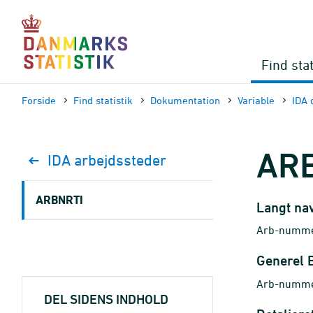
Gå
til
sidens
indhold
Find stat
Forside
Find statistik
Dokumen­tation
Variable
IDA 
AR
IDA arbejdssteder
ARBNRTI
Langt na
Arb-nummer
Generel 
Arb-nummer
DEL SIDENS INDHOLD