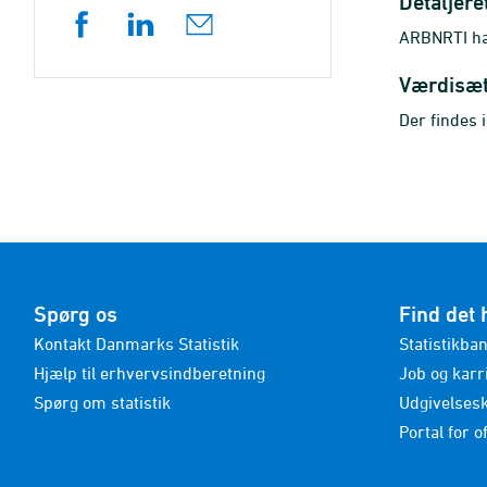
Detaljere
ARBNRTI har
Værdisæ
Der findes 
Spørg os
Find det 
Kontakt Danmarks Statistik
Statistikba
Hjælp til erhvervsindberetning
Job og karr
Spørg om statistik
Udgivelses
Portal for of