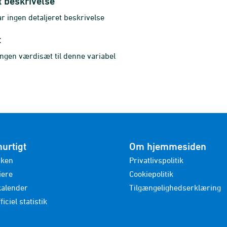
t beskrivelse
 ingen detaljeret beskrivelse
t
ingen værdisæt til denne variabel
hurtigt
Om hjemmesiden
nken
Privatlivspolitik
iere
Cookiepolitik
kalender
Tilgængelighedserklæring
ficiel statistik