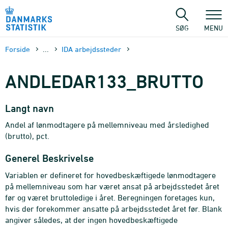
Gå
til
sidens
SØG
MENU
indhold
Forside
...
IDA arbejdssteder
ANDLEDAR133_BRUTTO
Langt navn
Andel af lønmodtagere på mellemniveau med årsledighed
(brutto), pct.
Generel Beskrivelse
Variablen er defineret for hovedbeskæftigede lønmodtagere
på mellemniveau som har været ansat på arbejdsstedet året
før og været bruttoledige i året. Beregningen foretages kun,
hvis der forekommer ansatte på arbejdsstedet året før. Blank
angiver således, at der ingen hovedbeskæftigede