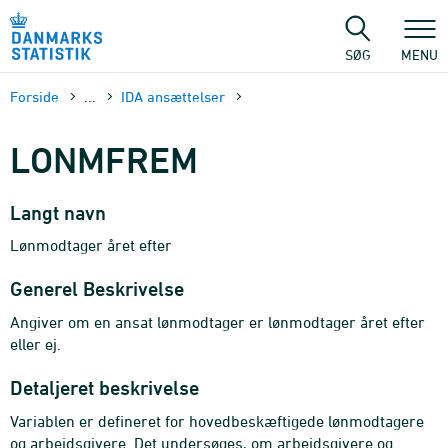
Gå
til
sidens
SØG
MENU
indhold
Forside
...
IDA ansættelser
LONMFREM
Langt navn
Lønmodtager året efter
Generel Beskrivelse
Angiver om en ansat lønmodtager er lønmodtager året efter
eller ej.
Detaljeret beskrivelse
Variablen er defineret for hovedbeskæftigede lønmodtagere
og arbejdsgivere. Det undersøges, om arbejdsgivere og