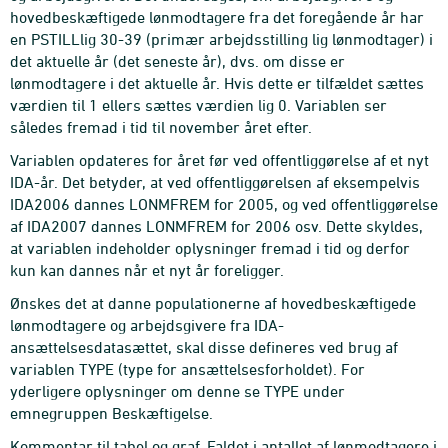
hovedbeskæftigede lønmodtagere fra det foregående år har
en PSTILLlig 30-39 (primær arbejdsstilling lig lønmodtager) i
det aktuelle år (det seneste år), dvs. om disse er
lønmodtagere i det aktuelle år. Hvis dette er tilfældet sættes
værdien til 1 ellers sættes værdien lig 0. Variablen ser
således fremad i tid til november året efter.
Variablen opdateres for året før ved offentliggørelse af et nyt
IDA-år. Det betyder, at ved offentliggørelsen af eksempelvis
IDA2006 dannes LONMFREM for 2005, og ved offentliggørelse
af IDA2007 dannes LONMFREM for 2006 osv. Dette skyldes,
at variablen indeholder oplysninger fremad i tid og derfor
kun kan dannes når et nyt år foreligger.
Ønskes det at danne populationerne af hovedbeskæftigede
lønmodtagere og arbejdsgivere fra IDA-
ansættelsesdatasættet, skal disse defineres ved brug af
variablen TYPE (type for ansættelsesforholdet). For
yderligere oplysninger om denne se TYPE under
emnegruppen Beskæftigelse.
Kommentar til tabel og graf. Faldet i antallet af lønmodtagere i