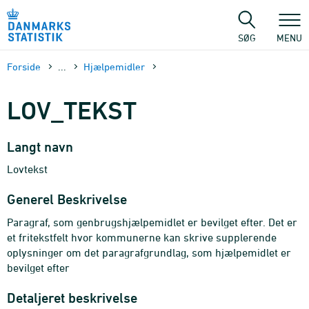
Gå
til
sidens
SØG
MENU
indhold
Forside
...
Hjælpemidler
LOV_TEKST
Langt navn
Lovtekst
Generel Beskrivelse
Paragraf, som genbrugshjælpemidlet er bevilget efter. Det er
et fritekstfelt hvor kommunerne kan skrive supplerende
oplysninger om det paragrafgrundlag, som hjælpemidlet er
bevilget efter
Detaljeret beskrivelse