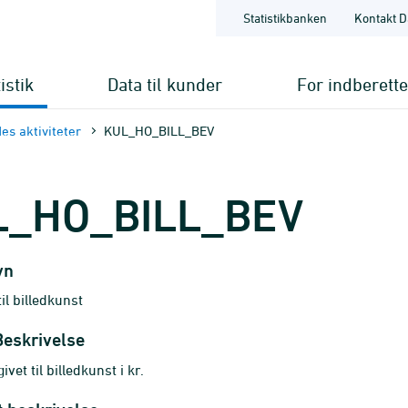
Statistikbanken
Kontakt D
istik
Data til kunder
For indberett
es aktiviteter
KUL_HO_BILL_BEV
L_HO_BILL_BEV
vn
til billedkunst
Beskrivelse
ivet til billedkunst i kr.