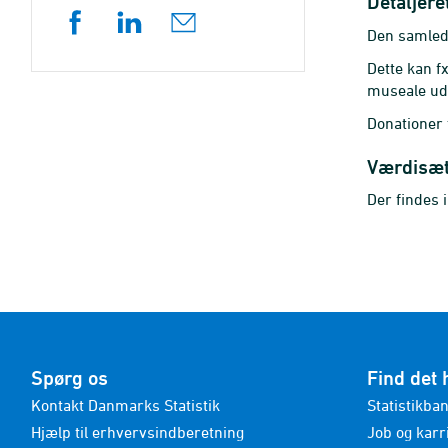
Detaljere
Den samlede
Dette kan f
museale uds
Donationer 
Værdisæ
Der findes 
Spørg os
Find det 
Kontakt Danmarks Statistik
Statistikba
Hjælp til erhvervsindberetning
Job og karr