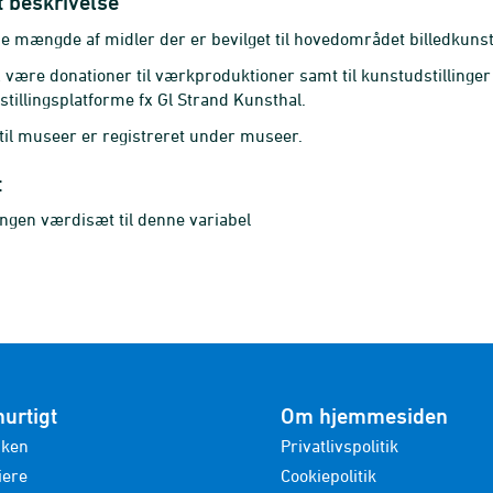
t beskrivelse
 mængde af midler der er bevilget til hovedområdet billedkunst 
x være donationer til værkproduktioner samt til kunstudstillinger 
tillingsplatforme fx Gl Strand Kunsthal.
til museer er registreret under museer.
t
ingen værdisæt til denne variabel
hurtigt
Om hjemmesiden
nken
Privatlivspolitik
iere
Cookiepolitik