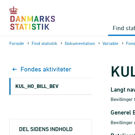
Gå
til
sidens
indhold
Find stat
Forside
Find statistik
Dokumen­tation
Variable
Fond
KU
Fondes aktiviteter
KUL_HO_BILL_BEV
Langt na
Bevillinger 
Generel 
Bevillinger g
DEL SIDENS INDHOLD