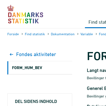
Gå
til
sidens
indhold
Find stat
Forside
Find statistik
Dokumen­tation
Variable
Fond
FO
Fondes aktiviteter
FORM_HUM_BEV
Langt na
Bevillinger
Generel 
Bevillinger 
DEL SIDENS INDHOLD