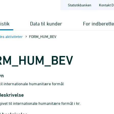
Statistikbanken
Kontakt D
istik
Data til kunder
For indberett
es aktiviteter
FORM_HUM_BEV
RM_HUM_BEV
vn
 til internationale humanitære formål
Beskrivelse
givet til internationale humanitære formål i kr.