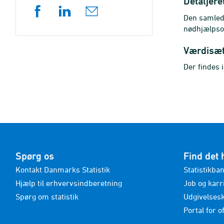
Detaljere
Den samlede
nødhjælpsor
Værdisæ
Der findes 
Spørg os
Find det 
Kontakt Danmarks Statistik
Statistikba
Hjælp til erhvervsindberetning
Job og karr
Spørg om statistik
Udgivelses
Portal for of