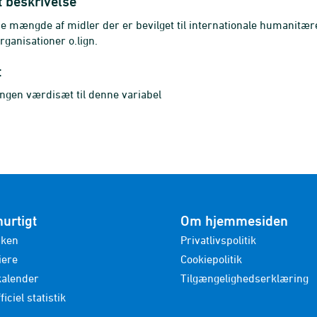
t beskrivelse
 mængde af midler der er bevilget til internationale humanitære 
ganisationer o.lign.
t
ingen værdisæt til denne variabel
hurtigt
Om hjemmesiden
nken
Privatlivspolitik
iere
Cookiepolitik
kalender
Tilgængelighedserklæring
ficiel statistik