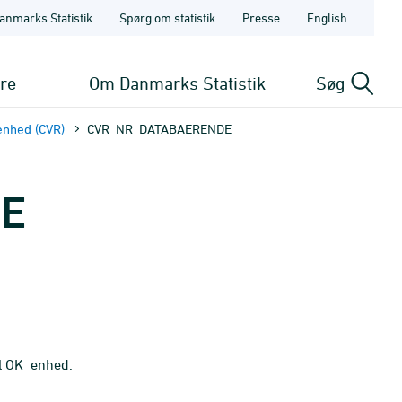
anmarks Statistik
Spørg om statistik
Presse
English
ere
Om Danmarks Statistik
Søg
enhed (CVR)
CVR_NR_DATABAERENDE
DE
il OK_enhed.