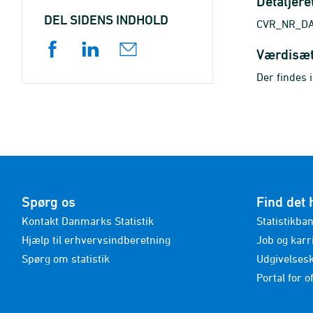
Detaljere
DEL SIDENS INDHOLD
CVR_NR_DAT
Værdisæ
Der findes 
Spørg os
Find det 
Kontakt Danmarks Statistik
Statistikba
Hjælp til erhvervsindberetning
Job og karr
Spørg om statistik
Udgivelses
Portal for of