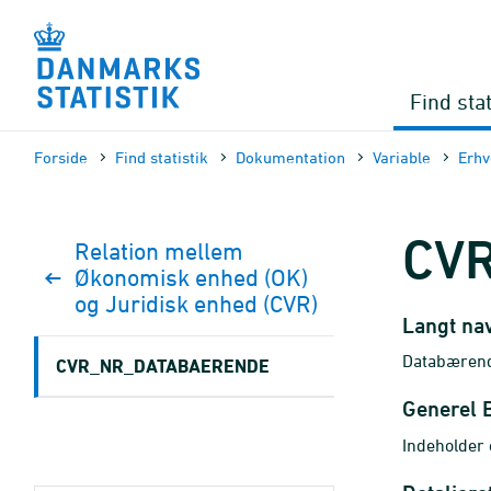
Gå
til
sidens
indhold
Find stat
Forside
Find statistik
Dokumen­tation
Variable
Erhv
CV
Relation mellem
Økonomisk enhed (OK)
og Juridisk enhed (CVR)
Langt na
Databærend
CVR_NR_DATABAERENDE
Generel 
Indeholder 