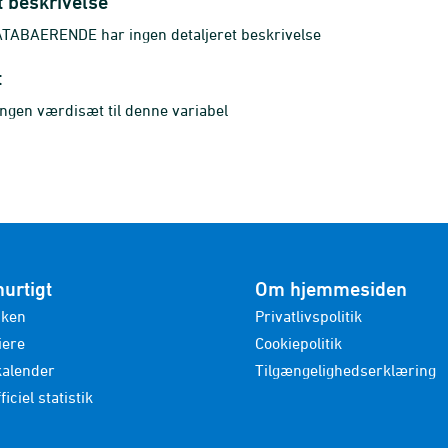
t beskrivelse
ABAERENDE har ingen detaljeret beskrivelse
t
ingen værdisæt til denne variabel
hurtigt
Om hjemmesiden
nken
Privatlivspolitik
iere
Cookiepolitik
kalender
Tilgængelighedserklæring
ficiel statistik