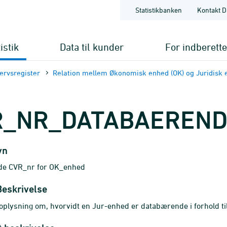
Statistikbanken
Kontakt D
istik
Data til kunder
For indberett
ervsregister
Relation mellem Økonomisk enhed (OK) og Juridisk 
R_NR_DATABAEREN
vn
e CVR_nr for OK_enhed
Beskrivelse
oplysning om, hvorvidt en Jur-enhed er databærende i forhold t