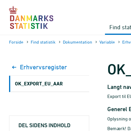
Gå
til
sidens
indhold
Find stat
Forside
Find statistik
Dokumen­tation
Variable
Erhv
OK
Erhvervsregister
OK_EXPORT_EU_AAR
Langt na
Export til 
Generel 
Oplysning o
DEL SIDENS INDHOLD
Bemærk! Dat