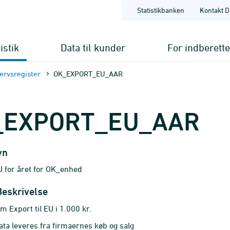
Statistikbanken
Kontakt D
istik
Data til kunder
For indberett
ervsregister
OK_EXPORT_EU_AAR
_EXPORT_EU_AAR
vn
EU for året for OK_enhed
Beskrivelse
m Export til EU i 1.000 kr.
a leveres fra firmaernes køb og salg