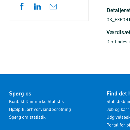
Detaljere
OK_EXPORT_
Værdisæ
Der findes 
Spørg os
Find det 
Kontakt Danmarks Statistik
Statistikba
Hjælp til erhvervsindberetning
Job og karr
Spørg om statistik
Udgivelses
Portal for of