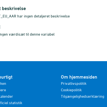
t beskrivelse
EU_AAR har ingen detaljeret beskrivelse
t
ingen værdisæt til denne variabel
hurtigt
Om hjemmesiden
nken
Privatlivspolitik
iere
Cookiepolitik
kalender
Tilgængelighedserklæring
ficiel statistik