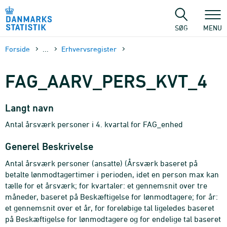
Gå
til
sidens
SØG
MENU
indhold
Forside
...
Erhvervsregister
FAG_AARV_PERS_KVT_4
Langt navn
Antal årsværk personer i 4. kvartal for FAG_enhed
Generel Beskrivelse
Antal årsværk personer (ansatte) (Årsværk baseret på
betalte lønmodtagertimer i perioden, idet en person max kan
tælle for et årsværk; for kvartaler: et gennemsnit over tre
måneder, baseret på Beskæftigelse for lønmodtagere; for år:
et gennemsnit over et år, for foreløbige tal ligeledes baseret
på Beskæftigelse for lønmodtagere og for endelige tal baseret