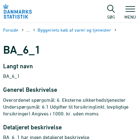
Gå
til
sidens
SØG
MENU
indhold
Forside
...
Byggeriets køb af varer og tjenester
BA_6_1
Langt navn
BA_6_1
Generel Beskrivelse
Overordenet spørgsmål: 6. Eksterne sikkerhedstjenester
Underspørgsmål: 6.1 Udgifter til forsikring(inkl. lovpligtige
forsikringer) Angives i 1000. kr. uden moms
Detaljeret beskrivelse
BA_6_1 har ingen detaljeret beskrivelse