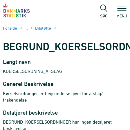
Gå
til
sidens
SØG
MENU
indhold
Forside
...
Bilstøtte
BEGRUND_KOERSELSORDN
Langt navn
KOERSELSORDNING_AFSLAG
Generel Beskrivelse
Kørselsordninger er begrundelse givet for afslag/
frakendelse
Detaljeret beskrivelse
BEGRUND_KOERSELSORDNINGER har ingen detaljeret
beskrivelse