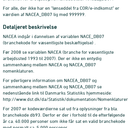
For alle, der ikke har en "lønseddel fra COR/e-indkomst" er
værdien af NACEA_DB07 lig med 999999.
Detaljeret beskrivelse
NACEA indgår i dannelsen af variablen NACE_DB07
(branchekode for væsentligste beskæftigelse) .
Før 2008 se variablen NACEA (branche for væsentligste
arbejdssted 1993 til 2007). Der er ikke en entydig
sammenhæng mellem NACEA og NACEA_DB07
nomenklaturen.
For yderligere information om NACEA_DB07 og
sammenhæng mellem NACEA og NACEA_DB07 se
nedenstående link til Danmarks Statistiks hjemmeside:
http://www.dst.dk/da/Statistik/dokumentation/Nomenklature
For 2007 er kodeværdierne sat ud fra oplysninger fra bla.
branchekode db93. Derfor er der i forhold til de efterfølgende
år ca. 40.000 personer som ikke får sat en valid branchekode
mod normalt ca. 5.000 personer.