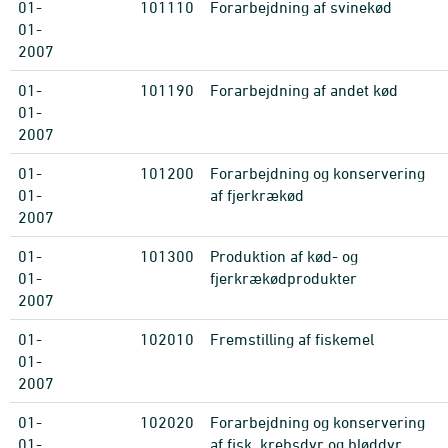
01-
101110
Forarbejdning af svinekød
01-
2007
01-
101190
Forarbejdning af andet kød
01-
2007
01-
101200
Forarbejdning og konservering
01-
af fjerkrækød
2007
01-
101300
Produktion af kød- og
01-
fjerkrækødprodukter
2007
01-
102010
Fremstilling af fiskemel
01-
2007
01-
102020
Forarbejdning og konservering
01-
af fisk, krebsdyr og bløddyr,