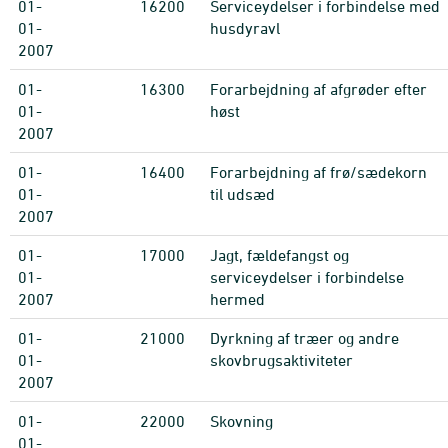
01-
16200
Serviceydelser i forbindelse med
01-
husdyravl
2007
01-
16300
Forarbejdning af afgrøder efter
01-
høst
2007
01-
16400
Forarbejdning af frø/sædekorn
01-
til udsæd
2007
01-
17000
Jagt, fældefangst og
01-
serviceydelser i forbindelse
2007
hermed
01-
21000
Dyrkning af træer og andre
01-
skovbrugsaktiviteter
2007
01-
22000
Skovning
01-