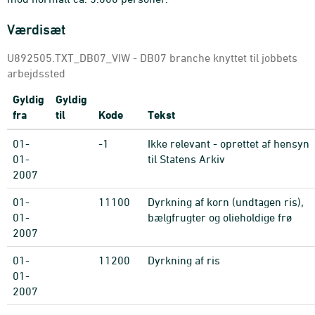
Værdisæt
U892505.TXT_DB07_VIW - DB07 branche knyttet til jobbets
arbejdssted
Gyldig
Gyldig
fra
til
Kode
Tekst
01-
-1
Ikke relevant - oprettet af hensyn
01-
til Statens Arkiv
2007
01-
11100
Dyrkning af korn (undtagen ris),
01-
bælgfrugter og olieholdige frø
2007
01-
11200
Dyrkning af ris
01-
2007