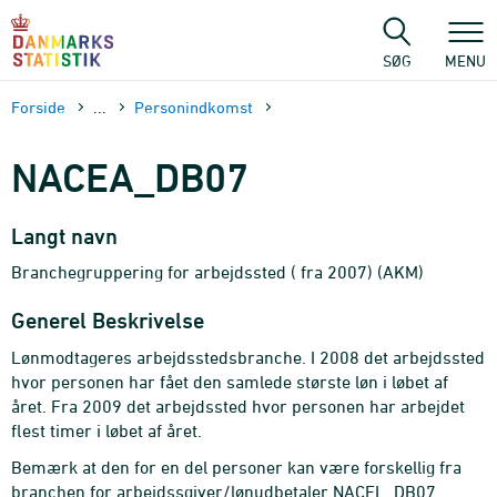
Gå
til
sidens
SØG
MENU
indhold
Forside
...
Personindkomst
NACEA_DB07
Langt navn
Branchegruppering for arbejdssted ( fra 2007) (AKM)
Generel Beskrivelse
Lønmodtageres arbejdsstedsbranche. I 2008 det arbejdssted
hvor personen har fået den samlede største løn i løbet af
året. Fra 2009 det arbejdssted hvor personen har arbejdet
flest timer i løbet af året.
Bemærk at den for en del personer kan være forskellig fra
branchen for arbejdssgiver/lønudbetaler NACEL_DB07.