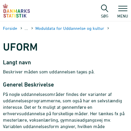
Gå
til
sidens
SØG
MENU
indhold
Forside
...
Moduldata for Uddannelse og kultur
UFORM
Langt navn
Beskriver måden som uddannelsen tages på.
Generel Beskrivelse
På nogle uddannelsesområder findes der varianter af
uddannelsesprogrammerne, som også har en selvstændig
interesse. Det er fx muligt at gennemføre en
erhvervsuddannelse på forskellige måder. Her tænkes fx på
mesterlære, voksenlærling, gymnasieadgangsvej mv.
Variablen uddannelsesform angiver, hvilken måde