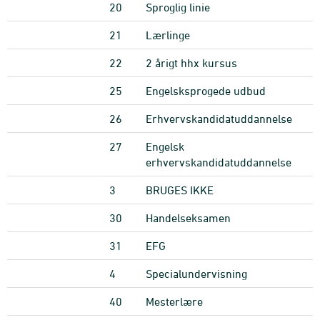
20
Sproglig linie
21
Lærlinge
22
2 årigt hhx kursus
25
Engelsksprogede udbud
26
Erhvervskandidatuddannelse
27
Engelsk
erhvervskandidatuddannelse
3
BRUGES IKKE
30
Handelseksamen
31
EFG
4
Specialundervisning
40
Mesterlære