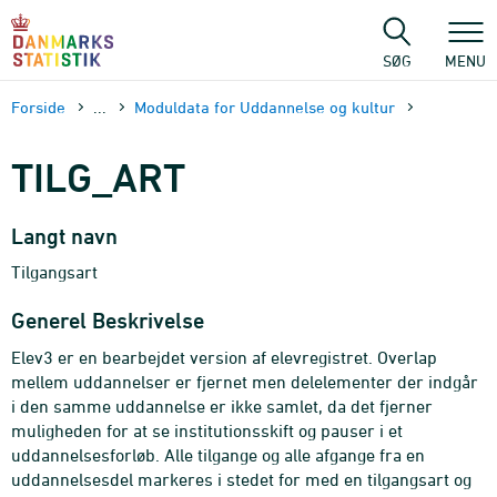
Gå
til
sidens
SØG
MENU
indhold
Forside
...
Moduldata for Uddannelse og kultur
TILG_ART
Langt navn
Tilgangsart
Generel Beskrivelse
Elev3 er en bearbejdet version af elevregistret. Overlap
mellem uddannelser er fjernet men delelementer der indgår
i den samme uddannelse er ikke samlet, da det fjerner
muligheden for at se institutionsskift og pauser i et
uddannelsesforløb. Alle tilgange og alle afgange fra en
uddannelsesdel markeres i stedet for med en tilgangsart og