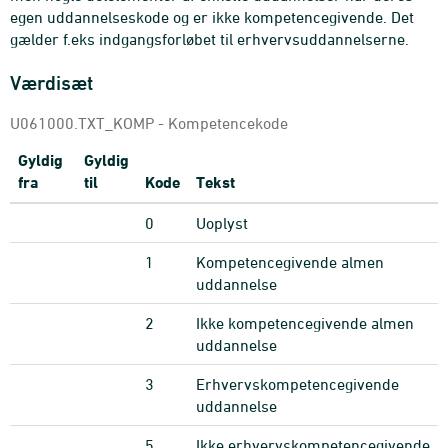
egen uddannelseskode og er ikke kompetencegivende. Det
gælder f.eks indgangsforløbet til erhvervsuddannelserne.
Værdisæt
U061000.TXT_KOMP - Kompetencekode
Gyldig
Gyldig
fra
til
Kode
Tekst
0
Uoplyst
1
Kompetencegivende almen
uddannelse
2
Ikke kompetencegivende almen
uddannelse
3
Erhvervskompetencegivende
uddannelse
5
Ikke erhvervskompetencegivende