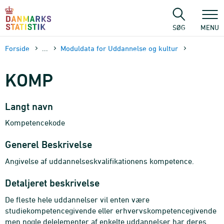
Gå
til
sidens
SØG
MENU
indhold
Forside
...
Moduldata for Uddannelse og kultur
KOMP
Langt navn
Kompetencekode
Generel Beskrivelse
Angivelse af uddannelseskvalifikationens kompetence.
Detaljeret beskrivelse
De fleste hele uddannelser vil enten være
studiekompetencegivende eller erhvervskompetencegivende
men nogle delelementer af enkelte uddannelser har deres