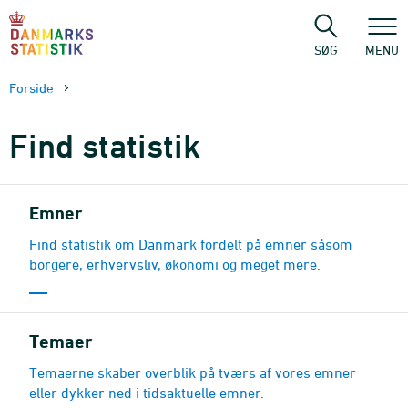
Gå
til
sidens
SØG
MENU
indhold
Forside
Find statistik
Emner
Find statistik om Danmark fordelt på emner såsom
borgere, erhvervsliv, økonomi og meget mere.
Temaer
Temaerne skaber overblik på tværs af vores emner
eller dykker ned i tidsaktuelle emner.