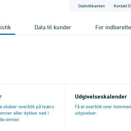
Statistikbanken
Kontakt D
istik
Data til kunder
For indberett
r
Udgivelseskalender
 skaber overblik på tværs
Få et overblik over komme
emner eller dykker ned i
udgivelser.
lle emner.