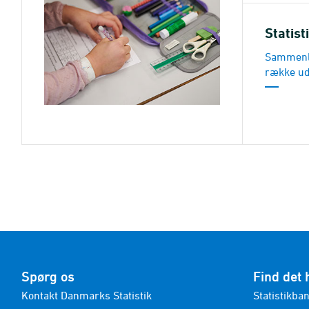
Statis
Sammenl
række ud
Spørg os
Find det 
Kontakt Danmarks Statistik
Statistikba