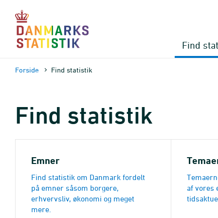
Gå
til
sidens
indhold
Find stat
Forside
Find statistik
Find statistik
Emner
Temae
Find statistik om Danmark fordelt
Temaerne
på emner såsom borgere,
af vores 
erhvervsliv, økonomi og meget
tidsaktue
mere.