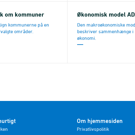
tik om kommuner
Økonomisk model A
ign kommunerne på en
Den makroøkonomiske mo
valgte områder.
beskriver sammenhænge i
økonomi.
hurtigt
Om hjemmesiden
nken
Privatlivspolitik