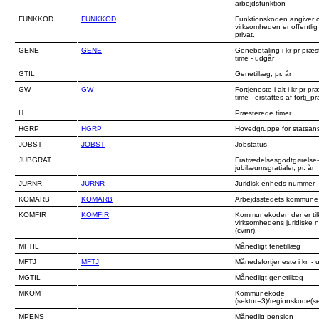
arbejdsfunktion
FUNKKOD
FUNKKOD
Funktionskoden angiver 
virksomheden er offentlig 
privat.
GENE
GENE
Genebetaling i kr pr præs
time - udgår
GTIL
Genetillæg, pr. år
GW
GW
Fortjeneste i alt i kr pr pr
time - erstattes af fortj_p
H
Præsterede timer
HGRP
HGRP
Hovedgruppe for statsan
JOBST
JOBST
Jobstatus
JUBGRAT
Fratrædelsesgodtgørelse
jubilæumsgratialer, pr. år
JURNR
JURNR
Juridisk enheds-nummer
KOMARB
KOMARB
Arbejdsstedets kommune
KOMFIR
KOMFIR
Kommunekoden der er tilk
virksomhedens juridiske
(cvrnr).
MFTIL
Månedligt ferietillæg
MFTJ
MFTJ
Månedsfortjeneste i kr. - 
MGTIL
Månedligt genetillæg
MKOM
Kommunekode
(sektor=3)/regionskode(s
MPENS
Månedlig pension