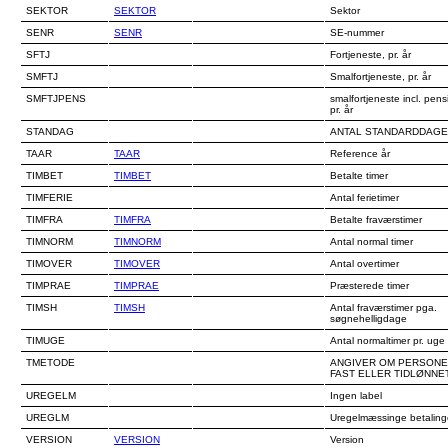
SEKTOR
SEKTOR
Sektor
SENR
SENR
SE-nummer
SFTJ
Fortjeneste, pr. år
SMFTJ
Smalfortjeneste, pr. år
SMFTJPENS
smalfortjeneste incl. pens
pr. år
STANDAG
ANTAL STANDARDDAGE
TAAR
TAAR
Reference år
TIMBET
TIMBET
Betalte timer
TIMFERIE
Antal ferietimer
TIMFRA
TIMFRA
Betalte fraværstimer
TIMNORM
TIMNORM
Antal normal timer
TIMOVER
TIMOVER
Antal overtimer
TIMPRAE
TIMPRAE
Præsterede timer
TIMSH
TIMSH
Antal fraværstimer pga.
søgnehelligdage
TIMUGE
Antal normaltimer pr. uge
TMETODE
ANGIVER OM PERSONE
FAST ELLER TIDLØNNE
UREGELM
Ingen label
UREGLM
Uregelmæssinge betaling
VERSION
VERSION
Version