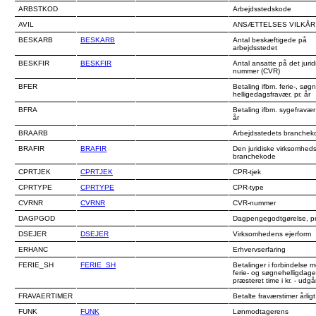
ARBSTKOD
Arbejdsstedskode
AVIL
ANSÆTTELSES VILKÅR
BESKARB
BESKARB
Antal beskæftigede på
arbejdsstedet
BESKFIR
BESKFIR
Antal ansatte på det jurid
nummer (CVR)
BFER
Betaling ifbm. ferie-, søg
helligedagsfravær, pr. år
BFRA
Betaling ifbm. sygefravær 
år
BRAARB
Arbejdsstedets branchek
BRAFIR
BRAFIR
Den juridiske virksomhed
branchekode
CPRTJEK
CPRTJEK
CPR-tjek
CPRTYPE
CPRTYPE
CPR-type
CVRNR
CVRNR
CVR-nummer
DAGPGOD
Dagpengegodtgørelse, pr
DSEJER
DSEJER
Virksomhedens ejerform
ERHANC
Erhvervserfaring
FERIE_SH
FERIE_SH
Betalinger i forbindelse 
ferie- og søgnehelligdage
præsteret time i kr. - udgå
FRAVAERTIMER
Betalte fraværstimer årligt 
FUNK
FUNK
Lønmodtagerens