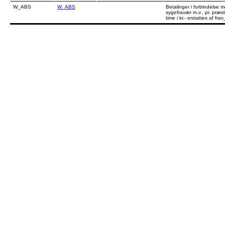
W_ABS
W_ABS
Betalinger i forbindelse 
sygefravær m.v., pr. præst
time i kr.- erstattes af fra