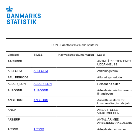
LON - Lønstatistikken alle sektorer
Variabel
TIMES
Højkvalitetsdokumentation
Label
AARUDDB
ANTAL ÅR EFTER ENDT
UDDANNELSE
AFLFORM
AFLFORM
Aflønningsform
AFL_PERIODE
Aflønningsperiode
ALDER_LON
ALDER_LON
Personens alder
ALPOSNR
ALPOSNR
Arbejdsstedets kontonu
finansloven
ANSFORM
ANSFORM
Ansættelsesform for
kommunal/regionale job
ANSV
ANSÆTTELSE I
VIRKOMHEDEN
ARBERF
ANTAL ÅR MED
ARBEJDSMARKEDSERF
ARBNR
ARBNR
Arbejdsstedsnummer