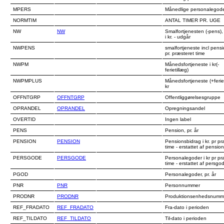
MPERS
Månedlige personalegod
NORMTIM
ANTAL TIMER PR. UGE
NW
NW
Smalfortjenesten (-pens), 
i kr. - udgår
NWPENS
smalfortjeneste incl pens
pr. præsteret time
NWPM
Månedsfortjeneste i kr(-
ferietillæg)
NWPMPLUS
Månedsfortjeneste (+feriet
kr
OFFNTGRP
OFFNTGRP
Offentliggørelsesgruppe
OPRANDEL
OPRANDEL
Opregningsandel
OVERTID
Ingen label
PENS
Pension, pr. år
PENSION
PENSION
Pensionsbidrag i kr. pr pr
time - erstattet af pensio
PERSGODE
PERSGODE
Personalegoder i kr pr pr
time - erstattet af persg
PGOD
Personalegoder, pr. år
PNR
PNR
Personnummer
PRODNR
PRODNR
Produktionsenhedsnumm
REF_FRADATO
REF_FRADATO
Fra-dato i perioden
REF_TILDATO
REF_TILDATO
Til-dato i perioden