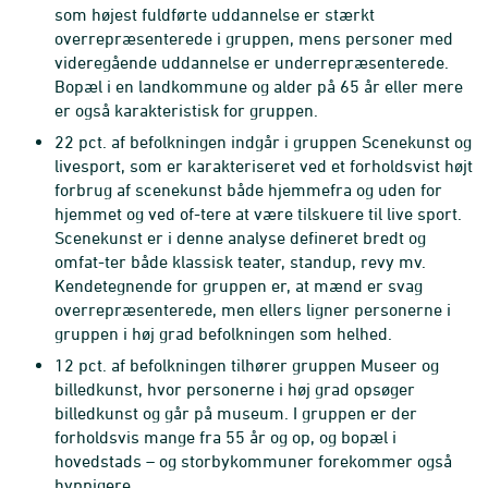
som højest fuldførte uddannelse er stærkt
overrepræsenterede i gruppen, mens personer med
videregående uddannelse er underrepræsenterede.
Bopæl i en landkommune og alder på 65 år eller mere
er også karakteristisk for gruppen.
22 pct. af befolkningen indgår i gruppen Scenekunst og
livesport, som er karakteriseret ved et forholdsvist højt
forbrug af scenekunst både hjemmefra og uden for
hjemmet og ved of-tere at være tilskuere til live sport.
Scenekunst er i denne analyse defineret bredt og
omfat-ter både klassisk teater, standup, revy mv.
Kendetegnende for gruppen er, at mænd er svag
overrepræsenterede, men ellers ligner personerne i
gruppen i høj grad befolkningen som helhed.
12 pct. af befolkningen tilhører gruppen Museer og
billedkunst, hvor personerne i høj grad opsøger
billedkunst og går på museum. I gruppen er der
forholdsvis mange fra 55 år og op, og bopæl i
hovedstads – og storbykommuner forekommer også
hyppigere.