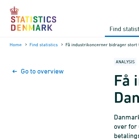
Skip
to
content
Find statis
Home
Find statistics
Få industrikoncerner bidrager stort
ANALYSIS
Go to overview
Få 
Dan
Danmark 
over for 
betaling