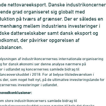
de nettovareeksport. Danske industrikoncerner
igende grad organiseret sig globalt med
uktion på tværs af grænser. Der er således en
menhæng mellem industriens investeringer i
ske datterselskaber samt dansk eksport og
dkomst, der påvirker opgørelsen af
sbalancen.
elysningen af industrikoncernernes internationale organisering
ng for dansk økonomi ser denne analyse nærmere på
er i udlandet og koncer­nernes samlede bidrag til
lanceoverskuddet i 2018. For at belyse tilstedevæ­relsen i
s der, som noget helt nyt, på de ultimative investeringslande for
cernernes investeringer i udlandet.
hovedkonklusioner:
fem store industrikoncerners samlede bidrag til
ingsbalanceoverskuddet svarer næsten til hele det danske