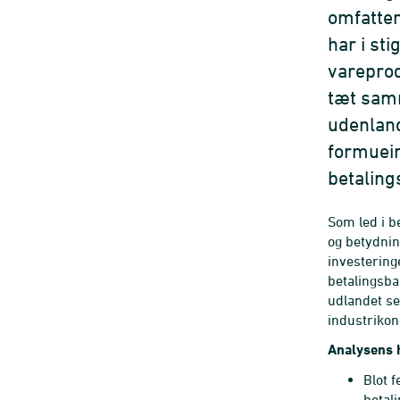
omfatten
har i st
vareprod
tæt sam
udenland
formuein
betaling
Som led i b
og betydni
investering
betalingsba
udlandet se
industrikon
Analysens 
Blot 
betal