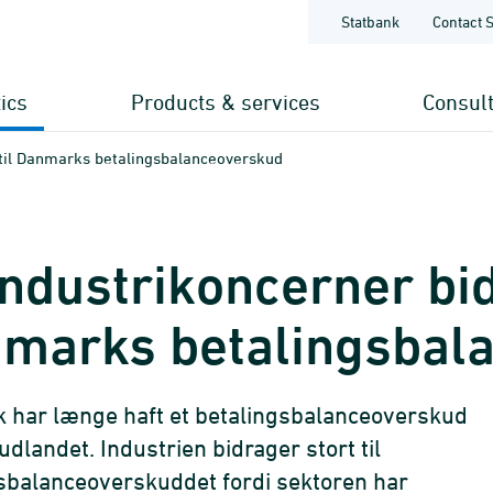
Statbank
Contact 
tics
Products & services
Consul
 til Danmarks betalingsbalanceoverskud
industrikoncerner bid
marks betalingsbal
har længe haft et betalingsbalanceoverskud
udlandet. Industrien bidrager stort til
sbalanceoverskuddet fordi sektoren har