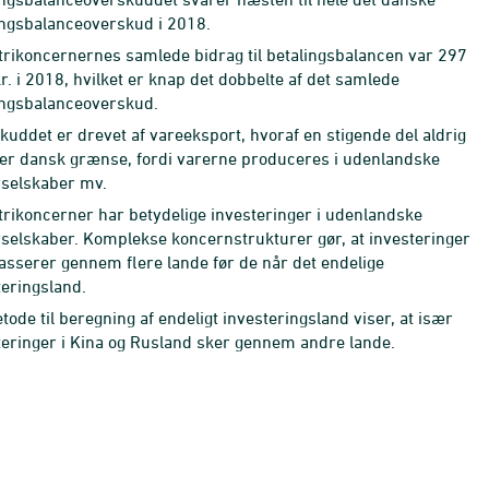
ingsbalanceoverskud i 2018.
trikoncernernes samlede bidrag til betalingsbalancen var 297
r. i 2018, hvilket er knap det dobbelte af det samlede
ingsbalanceoverskud.
kuddet er drevet af vareeksport, hvoraf en stigende del aldrig
er dansk grænse, fordi varerne produceres i udenlandske
rselskaber mv.
trikoncerner har betydelige investeringer i udenlandske
rselskaber. Komplekse koncernstrukturer gør, at investeringer
passerer gennem flere lande før de når det en­delige
teringsland.
ode til beregning af endeligt investeringsland viser, at især
teringer i Kina og Rusland sker gennem andre lande.