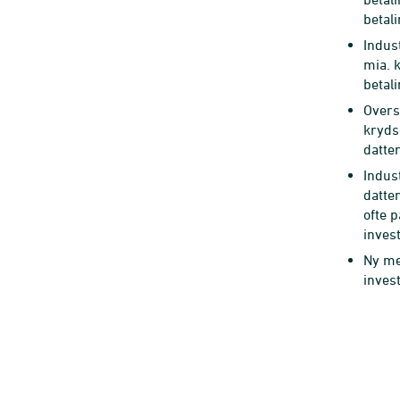
betal
Indus
mia. k
betal
Overs
kryds
datte
Indus
datte
ofte 
inves
Ny met
inves