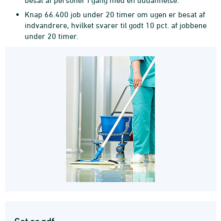
besat af personer i gang med en uddannelse.
Knap 66.400 job under 20 timer om ugen er besat af
indvandrere, hvilket svarer til godt 10 pct. af jobbene
under 20 timer.