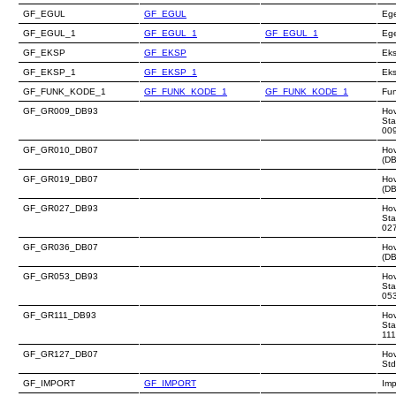
GF_EGUL
GF_EGUL
Ege
GF_EGUL_1
GF_EGUL_1
GF_EGUL_1
Ege
GF_EKSP
GF_EKSP
Eks
GF_EKSP_1
GF_EKSP_1
Eks
GF_FUNK_KODE_1
GF_FUNK_KODE_1
GF_FUNK_KODE_1
Fun
GF_GR009_DB93
Hov
Sta
00
GF_GR010_DB07
Hov
(D
GF_GR019_DB07
Hov
(D
GF_GR027_DB93
Hov
Sta
02
GF_GR036_DB07
Hov
(D
GF_GR053_DB93
Hov
Sta
05
GF_GR111_DB93
Hov
Sta
11
GF_GR127_DB07
Hov
Std
GF_IMPORT
GF_IMPORT
Impo