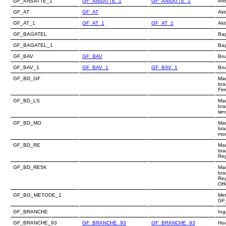
GF_ANSATTE_1
GF_ANSATTE_1
GF_ANSATTE_1
Ant
GF_AT
GF_AT
Akti
GF_AT_1
GF_AT_1
GF_AT_1
Akti
GF_BAGATEL
Ba
GF_BAGATEL_1
Bag
GF_BAV
GF_BAV
Bru
GF_BAV_1
GF_BAV_1
GF_BAV_1
Bru
GF_BD_GF
Mar
br
Fir
GF_BD_LS
Mar
bra
løn
GF_BD_MO
Mar
bra
mom
GF_BD_RE
Mar
bra
Reg
GF_BD_RE5K
Mar
bra
Reg
Off
GF_BG_METODE_1
Met
GF
GF_BRANCHE
Ing
GF_BRANCHE_93
GF_BRANCHE_93
GF_BRANCHE_93
Ho