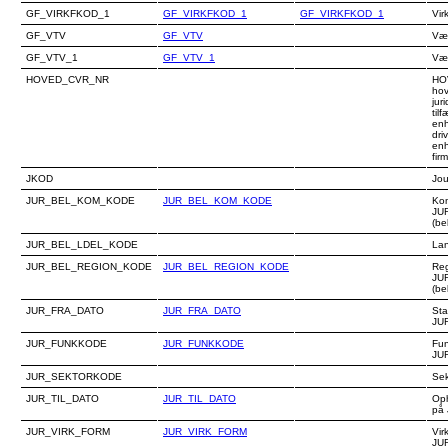
GF_VIRKFKOD_1
GF_VIRKFKOD_1
GF_VIRKFKOD_1
Vir
GF_VTV
GF_VTV
Vær
GF_VTV_1
GF_VTV_1
Vær
HOVED_CVR_NR
HO
hov
jur
tilf
enh
dri
enh
fir
JKOD
Jou
JUR_BEL_KOM_KODE
JUR_BEL_KOM_KODE
Ko
JU
(be
JUR_BEL_LDEL_KODE
La
JUR_BEL_REGION_KODE
JUR_BEL_REGION_KODE
Reg
JU
(be
JUR_FRA_DATO
JUR_FRA_DATO
Sta
JU
JUR_FUNKKODE
JUR_FUNKKODE
Fun
JU
JUR_SEKTORKODE
Sek
JUR_TIL_DATO
JUR_TIL_DATO
Oph
på
JUR_VIRK_FORM
JUR_VIRK_FORM
Vir
JU