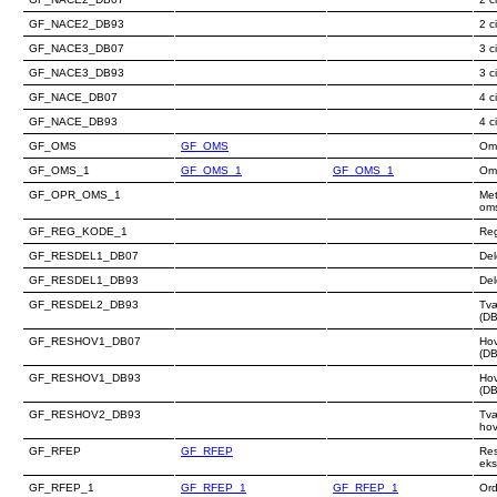
GF_NACE2_DB93
2 c
GF_NACE3_DB07
3 c
GF_NACE3_DB93
3 c
GF_NACE_DB07
4 c
GF_NACE_DB93
4 c
GF_OMS
GF_OMS
Om
GF_OMS_1
GF_OMS_1
GF_OMS_1
Om
GF_OPR_OMS_1
Met
om
GF_REG_KODE_1
Re
GF_RESDEL1_DB07
Del
GF_RESDEL1_DB93
Del
GF_RESDEL2_DB93
Tv
(DB
GF_RESHOV1_DB07
Ho
(DB
GF_RESHOV1_DB93
Ho
(DB
GF_RESHOV2_DB93
Tv
ho
GF_RFEP
GF_RFEP
Res
eks
GF_RFEP_1
GF_RFEP_1
GF_RFEP_1
Ord