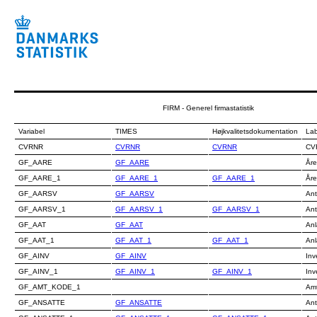
FIRM - Generel firmastatistik
Variabel
TIMES
Højkvalitetsdokumentation
Lab
CVRNR
CVRNR
CVRNR
CV
GF_AARE
GF_AARE
Åre
GF_AARE_1
GF_AARE_1
GF_AARE_1
Åre
GF_AARSV
GF_AARSV
Ant
GF_AARSV_1
GF_AARSV_1
GF_AARSV_1
Ant
GF_AAT
GF_AAT
Anl
GF_AAT_1
GF_AAT_1
GF_AAT_1
Anl
GF_AINV
GF_AINV
Inv
GF_AINV_1
GF_AINV_1
GF_AINV_1
Inv
GF_AMT_KODE_1
Am
GF_ANSATTE
GF_ANSATTE
Ant