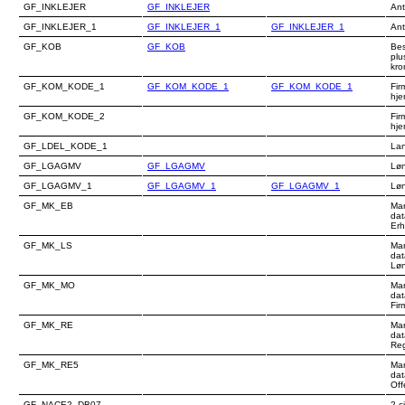
GF_INKLEJER
GF_INKLEJER
Ant
GF_INKLEJER_1
GF_INKLEJER_1
GF_INKLEJER_1
Ant
GF_KOB
GF_KOB
Bes
plu
kro
GF_KOM_KODE_1
GF_KOM_KODE_1
GF_KOM_KODE_1
Fir
hj
GF_KOM_KODE_2
Fir
hj
GF_LDEL_KODE_1
La
GF_LGAGMV
GF_LGAGMV
Løn
GF_LGAGMV_1
GF_LGAGMV_1
GF_LGAGMV_1
Løn
GF_MK_EB
Mar
dat
Erh
GF_MK_LS
Mar
dat
Løn
GF_MK_MO
Mar
dat
Fir
GF_MK_RE
Mar
dat
Reg
GF_MK_RE5
Mar
dat
Off
GF_NACE2_DB07
2 c