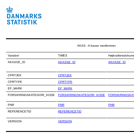
AKAS - A-kasse medlemmer
Variabel
TIMES
Højkvalitetsdokum
AKASSE_ID
AKASSE_ID
AKASSE_ID
CPRTJEK
CPRTJEK
CPRTYPE
CPRTYPE
EF_MARK
EF_MARK
FORSIKRINGSKATEGORI_KODE
FORSIKRINGSKATEGORI_KODE
FORSIKRINGSKA
PNR
PNR
PNR
REFERENCETID
REFERENCETID
VERSION
VERSION