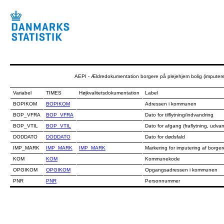
AEPI - Ældredokumentation borgere på plejehjem bolig (imputere
Variabel
TIMES
Højkvalitetsdokumentation
Label
BOPIKOM
BOPIKOM
Adressen i kommunen
BOP_VFRA
BOP_VFRA
Dato for tilflytning/indvandring
BOP_VTIL
BOP_VTIL
Dato for afgang (fraflytning, udvan
DODDATO
DODDATO
Dato for dødsfald
IMP_MARK
IMP_MARK
IMP_MARK
Markering for imputering af borger
KOM
KOM
Kommunekode
OPGIKOM
OPGIKOM
Opgangsadressen i kommunen
PNR
PNR
Personnummer