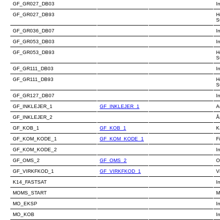
GF_GR027_DB03
I
GF_GR027_DB93
H
S
GF_GR036_DB07
I
GF_GR053_DB03
I
GF_GR053_DB93
H
S
GF_GR111_DB03
I
GF_GR111_DB93
H
S
GF_GR127_DB07
I
GF_INKLEJER_1
GF_INKLEJER_1
A
GF_INKLEJER_2
Å
GF_KOB_1
GF_KOB_1
K
GF_KOM_KODE_1
GF_KOM_KODE_1
F
GF_KOM_KODE_2
I
GF_OMS_2
GF_OMS_2
O
GF_VIRKFKOD_1
GF_VIRKFKOD_1
V
K14_FASTSAT
I
MOMS_START
M
MO_EKSP
I
MO_KOB
I