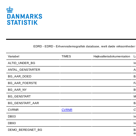
EDRD - EDRD - Erhvervsdemografisk database, reelt døde virksomheder 
Variabel
TIMES
Højkvalitetsdokumentation
L
ALTID_UNDER_BG
I
ANTAL_GENSTARTER
A
BG_AAR_DOED
B
BG_AAR_FOERSTE
F
BG_AAR_NY
B
BG_GENSTART
M
BG_GENSTART_AAR
B
CVRNR
CVRNR
C
DB03
I
DB93
I
DEMO_BEREGNET_BG
B
e