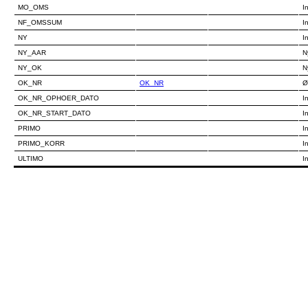
MO_OMS
I
NF_OMSSUM
I
NY
I
NY_AAR
N
NY_OK
N
OK_NR
OK_NR
Ø
OK_NR_OPHOER_DATO
I
OK_NR_START_DATO
I
PRIMO
I
PRIMO_KORR
I
ULTIMO
I