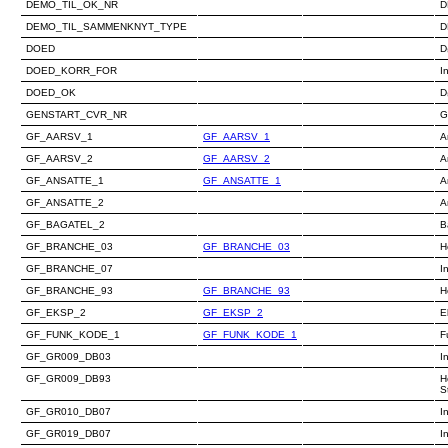
DEMO_TIL_OK_NR
D
DEMO_TIL_SAMMENKNYT_TYPE
D
DOED
D
DOED_KORR_FOR
I
DOED_OK
D
GENSTART_CVR_NR
G
GF_AARSV_1
GF_AARSV_1
A
GF_AARSV_2
GF_AARSV_2
A
GF_ANSATTE_1
GF_ANSATTE_1
A
GF_ANSATTE_2
A
GF_BAGATEL_2
B
GF_BRANCHE_03
GF_BRANCHE_03
H
GF_BRANCHE_07
I
GF_BRANCHE_93
GF_BRANCHE_93
H
GF_EKSP_2
GF_EKSP_2
E
GF_FUNK_KODE_1
GF_FUNK_KODE_1
F
GF_GR009_DB03
I
GF_GR009_DB93
H
S
GF_GR010_DB07
I
GF_GR019_DB07
I