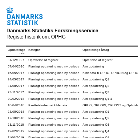
Danmarks Statistiks Forskningsservice
Registerhistorik om: OPHG
Opdaterings
Kategori
Opdaterings årsag
dato
31/12/1997
Oprettelse af register
Oprettelse af register
07/04/2016
Planlagt opdatering med ny periode
Alm opdatering
15/05/2017
Planlagt opdatering med ny periode
Kildedata til OPHG, OPHGIN og OPHGST li
24/05/2017
Planlagt opdatering med ny periode
Alm opdatering Q1
31/08/2017
Planlagt opdatering med ny periode
Alm opdatering Q2
23/11/2017
Planlagt opdatering med ny periode
Alm opdatering Q3
20/02/2018
Planlagt opdatering med ny periode
Alm opdatering Q1-4
10/04/2018
Kvalitetsforbedret kildedata
OPHG, OPHGIN, OPHGST og Opholdsgrundla
23/05/2018
Planlagt opdatering med ny periode
Alm opdatering Q1
17/10/2018
Planlagt opdatering med ny periode
Alm opdatering Q2
23/11/2018
Planlagt opdatering med ny periode
Alm opdatering Q3
19/02/2019
Planlagt opdatering med ny periode
Alm opdatering Q4
11/06/2019
Planlagt opdatering med ny periode
Alm opdatering Q1