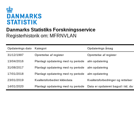
Danmarks Statistiks Forskningsservice
Registerhistorik om: MFRNVLAN
Opdaterings dato
Kategori
Opdaterings årsag
31/12/1997
Oprettelse af register
Oprettelse af register
13/04/2016
Planlagt opdatering med ny periode
alm opdatering
31/08/2017
Planlagt opdatering med ny periode
alm opdatering
17/01/2018
Planlagt opdatering med ny periode
alm opdatering
23/01/2019
Kvalitetsforbedret kildedata
Kvalitetsforbedringer og rettelser
14/01/2020
Planlagt opdatering med ny periode
Data er opdateret bagud i tid,