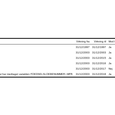
Virkning fra
Virkning til
Mod b
31/12/1997
31/12/1997
Ja
31/12/2003
31/12/2003
Ja
31/12/2003
31/12/2015
Ja
31/12/2003
31/12/2016
Ja
31/12/2003
31/12/2017
Nej
 da vi har medtaget variablen FOEDSELSLOEBENUMMER i MFR.
31/12/2003
31/12/2018
Ja