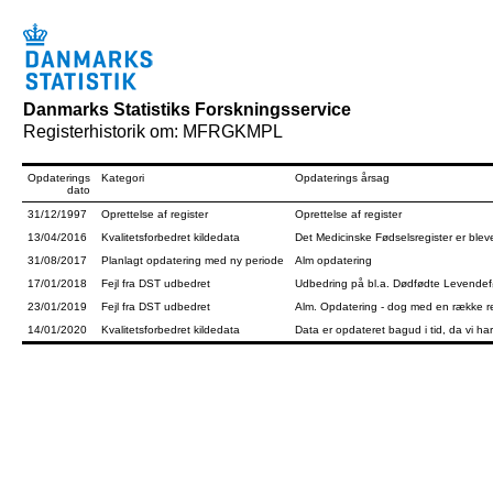
Danmarks Statistiks Forskningsservice
Registerhistorik om: MFRGKMPL
Opdaterings
Kategori
Opdaterings årsag
dato
31/12/1997
Oprettelse af register
Oprettelse af register
13/04/2016
Kvalitetsforbedret kildedata
Det Medicinske Fødselsregister er blev
31/08/2017
Planlagt opdatering med ny periode
Alm opdatering
17/01/2018
Fejl fra DST udbedret
Udbedring på bl.a. Dødfødte Levendefø
23/01/2019
Fejl fra DST udbedret
Alm. Opdatering - dog med en række rett
14/01/2020
Kvalitetsforbedret kildedata
Data er opdateret bagud i tid, da vi 