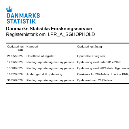
Danmarks Statistiks Forskningsservice
Registerhistorik om: LPR_A_SGHOPHOLD
Opdaterings
Kategori
Opdaterings årsag
dato
21/05/2025
Oprettelse af register
Oprettelse af register
12/06/2025
Planlagt opdatering med ny periode
Opdatering med data 2017-2023
15/10/2025
Planlagt opdatering med ny periode
Opdatering med 2024-data. Pga. en int
10/02/2026
Anden grund til opdatering
Genkøres for 2024-data. Invalide PNR, d
30/06/2026
Planlagt opdatering med ny periode
Opdateret med 2025-data.