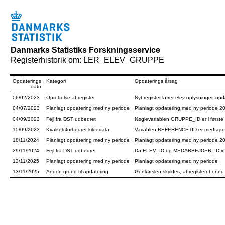
Danmarks Statistiks Forskningsservice
Registerhistorik om: LER_ELEV_GRUPPE
Opdaterings
Kategori
Opdaterings årsag
dato
06/02/2023
Oprettelse af register
Nyt register lærer-elev oplysninger, op
04/07/2023
Planlagt opdatering med ny periode
Planlagt opdatering med ny periode 2
04/09/2023
Fejl fra DST udbedret
Nøglevariablen GRUPPE_ID er i første 
15/09/2023
Kvalitetsforbedret kildedata
Variablen REFERENCETID er medtage
18/11/2024
Planlagt opdatering med ny periode
Planlagt opdatering med ny periode 2
29/11/2024
Fejl fra DST udbedret
Da ELEV_ID og MEDARBEJDER_ID indehold
13/11/2025
Planlagt opdatering med ny periode
Planlagt opdatering med ny periode
13/11/2025
Anden grund til opdatering
Genkørslen skyldes, at registeret er nu 