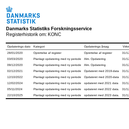
Danmarks Statistiks Forskningsservice
Registerhistorik om: KONC
Opdaterings dato
Kategori
Opdaterings årsag
Virkn
28/01/2020
Oprettelse af register
Oprettelse af register
31/1
03/03/2020
Planlagt opdatering med ny periode
Alm. Opdatering
31/1
09/12/2020
Planlagt opdatering med ny periode
Alm. Opdatering
31/1
02/12/2021
Planlagt opdatering med ny periode
Opdateret med 2019-data
31/1
12/10/2022
Planlagt opdatering med ny periode
Opdateret med 2020-data
31/1
12/02/2024
Planlagt opdatering med ny periode
opdateret med 2021 data
31/1
05/11/2024
Planlagt opdatering med ny periode
opdateret med 2022 data.
31/1
22/10/2025
Planlagt opdatering med ny periode
opdateret med 2023 data.
31/1