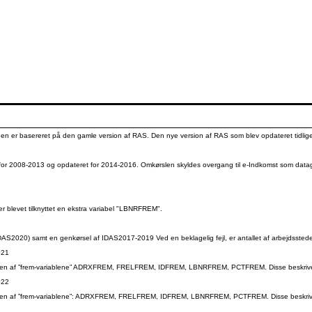
gen er basereret på den gamle version af RAS. Den nye version af RAS som blev opdateret tidliger
or 2008-2013 og opdateret for 2014-2016. Omkørslen skyldes overgang til e-Indkomst som datagru
r blevet tilknyttet en ekstra variabel "LBNRFREM".
AS2020) samt en genkørsel af IDAS2017-2019 Ved en beklagelig fejl, er antallet af arbejdssteder 
021
sen af ”frem-variablene” ADRXFREM, FRELFREM, IDFREM, LBNRFREM, PCTFREM. Disse beskriver ændri
022
sen af ”frem-variablene”: ADRXFREM, FRELFREM, IDFREM, LBNRFREM, PCTFREM. Disse beskriver ændr