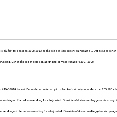
e på året for perioden 2008-2013 er således den som ligger i grunddata nu. Det betyder derfor, a
ndlag. Der er således et brud i datagrundlag og visse variabler i 2007-2008.
i IDAS2018 for lavt. Det er der nu rettet op på, hvilket konkret betyder, at der nu er 235.193 ar
nger i hhv. adresseændring for arbejdssted, Firmaintern/ekstern nedlæggelse via opsugning, Id
inger i hhv. adresseændring for arbejdssted, Firmaintern/ekstern nedlæggelse via opsugning, I