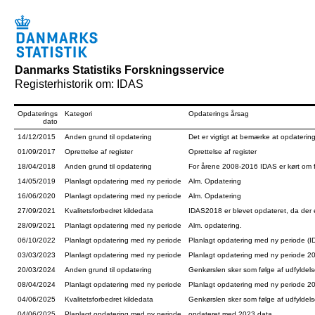
Danmarks Statistiks Forskningsservice
Registerhistorik om: IDAS
Opdaterings
Kategori
Opdaterings årsag
dato
14/12/2015
Anden grund til opdatering
Det er vigtigt at bemærke at opdaterin
01/09/2017
Oprettelse af register
Oprettelse af register
18/04/2018
Anden grund til opdatering
For årene 2008-2016 IDAS er kørt om f
14/05/2019
Planlagt opdatering med ny periode
Alm. Opdatering
16/06/2020
Planlagt opdatering med ny periode
Alm. Opdatering
27/09/2021
Kvalitetsforbedret kildedata
IDAS2018 er blevet opdateret, da der e
28/09/2021
Planlagt opdatering med ny periode
Alm. opdatering.
06/10/2022
Planlagt opdatering med ny periode
Planlagt opdatering med ny periode (ID
03/03/2023
Planlagt opdatering med ny periode
Planlagt opdatering med ny periode 2
20/03/2024
Anden grund til opdatering
Genkørslen sker som følge af udfyldel
08/04/2024
Planlagt opdatering med ny periode
Planlagt opdatering med ny periode 2
04/06/2025
Kvalitetsforbedret kildedata
Genkørslen sker som følge af udfyldel
04/06/2025
Planlagt opdatering med ny periode
opdateret med 2023 data.