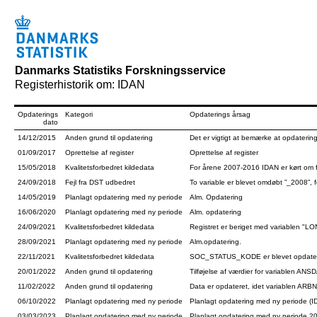
Danmarks Statistiks Forskningsservice
Registerhistorik om: IDAN
Opdaterings
Kategori
Opdaterings årsag
dato
14/12/2015
Anden grund til opdatering
Det er vigtigt at bemærke at opdaterin
01/09/2017
Oprettelse af register
Oprettelse af register
15/05/2018
Kvalitetsforbedret kildedata
For årene 2007-2016 IDAN er kørt om f
24/09/2018
Fejl fra DST udbedret
To variable er blevet omdøbt ”_2008”
14/05/2019
Planlagt opdatering med ny periode
Alm. Opdatering
16/06/2020
Planlagt opdatering med ny periode
Alm. opdatering
24/09/2021
Kvalitetsforbedret kildedata
Registret er beriget med variablen "LO
28/09/2021
Planlagt opdatering med ny periode
Alm.opdatering.
22/11/2021
Kvalitetsforbedret kildedata
SOC_STATUS_KODE er blevet opdateret 
20/01/2022
Anden grund til opdatering
Tilføjelse af værdier for variablen A
11/02/2022
Anden grund til opdatering
Data er opdateret, idet variablen ARBN
06/10/2022
Planlagt opdatering med ny periode
Planlagt opdatering med ny periode (ID
03/03/2023
Planlagt opdatering med ny periode
Planlagt opdatering med ny periode 202