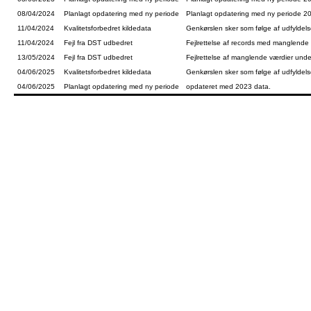
08/04/2024
Planlagt opdatering med ny periode
Planlagt opdatering med ny periode 2
11/04/2024
Kvalitetsforbedret kildedata
Genkørslen sker som følge af udfyldelse
11/04/2024
Fejl fra DST udbedret
Fejlrettelse af records med manglende
13/05/2024
Fejl fra DST udbedret
Fejlrettelse af manglende værdier un
04/06/2025
Kvalitetsforbedret kildedata
Genkørslen sker som følge af udfyldelse
04/06/2025
Planlagt opdatering med ny periode
opdateret med 2023 data.