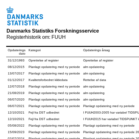
Danmarks Statistiks Forskningsservice
Registerhistorik om: FUUH
Opdaterings
Kategori
Opdaterings årsag
dato
31/12/1993
Oprettelse af register
Oprettelse af register
08/12/2015
Planlagt opdatering med ny periode
alm opdatering
13/07/2017
Planlagt opdatering med ny periode
alm opdatering
01/12/2017
Kvalitetsforbedret kildedata
Rettelse af data
12/07/2018
Planlagt opdatering med ny periode
alm opdatering
21/08/2019
Planlagt opdatering med ny periode
alm opdatering
06/07/2020
Planlagt opdatering med ny periode
alm opdatering
06/07/2021
Planlagt opdatering med ny periode
Planlagt opdatering med ny periode
12/10/2021
Fejl fra DST udbedret
I FUUH2003-2005 har variabel TIDSPUN
12/10/2021
Fejl fra DST udbedret
I FUUH2015 har variabel TIDSPUNKT ikk
05/08/2022
Planlagt opdatering med ny periode
Planlagt opdatering med ny periode
15/09/2023
Planlagt opdatering med ny periode
Planlagt opdatering med ny periode 2
02/07/2024
Planlagt opdatering med ny periode
Planlagt opdatering med ny periode 2