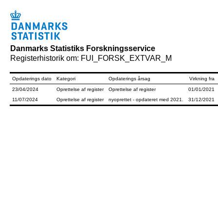
Danmarks Statistiks Forskningsservice
Registerhistorik om: FUI_FORSK_EXTVAR_M
Opdaterings dato
Kategori
Opdaterings årsag
Virkning fra
23/04/2024
Oprettelse af register
Oprettelse af register
01/01/2021
11/07/2024
Oprettelse af register
nyoprettet - opdateret med 2021.
31/12/2021