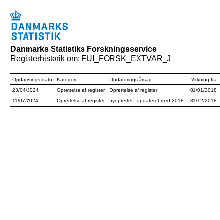
Danmarks Statistiks Forskningsservice
Registerhistorik om: FUI_FORSK_EXTVAR_J
Opdaterings dato
Kategori
Opdaterings årsag
Virkning fra
23/04/2024
Oprettelse af register
Oprettelse af register
01/01/2018
11/07/2024
Oprettelse af register
nyoprettet - opdateret med 2018.
31/12/2018