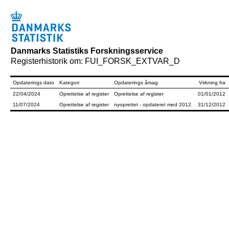
Danmarks Statistiks Forskningsservice
Registerhistorik om: FUI_FORSK_EXTVAR_D
Opdaterings dato
Kategori
Opdaterings årsag
Virkning fra
22/04/2024
Oprettelse af register
Oprettelse af register
01/01/2012
11/07/2024
Oprettelse af register
nyoprettet - opdateret med 2012.
31/12/2012