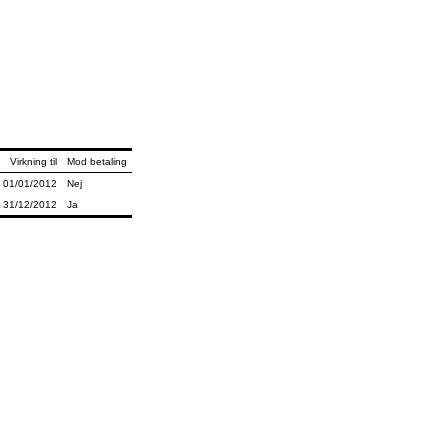
Virkning til
Mod betaling
01/01/2012
Nej
31/12/2012
Ja