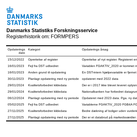
Danmarks Statistiks Forskningsservice
Registerhistorik om: FORMPERS
Opdaterings
Kategori
Opdaterings årsag
dato
15/12/2022
Oprettelse af register
Oprettelse af nyt register. Registere
16/01/2023
Fejl fra DST udbedret
Variablen FGAKTIV_2020 er kommet me
16/01/2023
Anden grund til opdatering
En DST-intern hjælpevariable er fjerne
30/11/2023
Planlagt opdatering med ny periode
opdateret med 2022 data
29/01/2024
Kvalitetsforbedret kildedata
Der er i 2017 ikke blevet leveret oplys
29/01/2024
Kvalitetsforbedret kildedata
Nationalbanken har forbedret datagrun
06/12/2024
Planlagt opdatering med ny periode
Opdateret med 2023 data. Pga. ny data
05/02/2025
Fejl fra DST udbedret
Variablerne FGAKTIV_2020 FGB4A 
27/11/2025
Kvalitetsforbedret kildedata
Bedre dækning af boliger uden vurdering
27/11/2025
Planlagt opdatering med ny periode
Der er et databrud på markedsværdier 