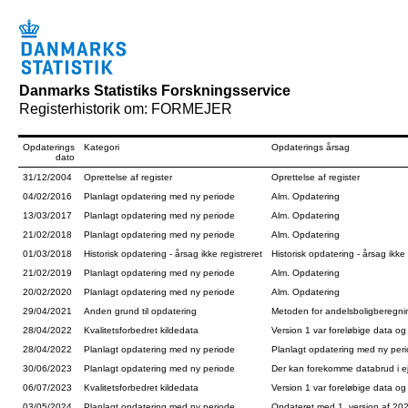
Danmarks Statistiks Forskningsservice
Registerhistorik om: FORMEJER
Opdaterings
Kategori
Opdaterings årsag
dato
31/12/2004
Oprettelse af register
Oprettelse af register
04/02/2016
Planlagt opdatering med ny periode
Alm. Opdatering
13/03/2017
Planlagt opdatering med ny periode
Alm. Opdatering
21/02/2018
Planlagt opdatering med ny periode
Alm. Opdatering
01/03/2018
Historisk opdatering - årsag ikke registreret
Historisk opdatering - årsag ikke 
21/02/2019
Planlagt opdatering med ny periode
Alm. Opdatering
20/02/2020
Planlagt opdatering med ny periode
Alm. Opdatering
29/04/2021
Anden grund til opdatering
Metoden for andelsboligberegnin
28/04/2022
Kvalitetsforbedret kildedata
Version 1 var foreløbige data og b
28/04/2022
Planlagt opdatering med ny periode
Planlagt opdatering med ny per
30/06/2023
Planlagt opdatering med ny periode
Der kan forekomme databrud i 
06/07/2023
Kvalitetsforbedret kildedata
Version 1 var foreløbige data og 
03/05/2024
Planlagt opdatering med ny periode
Opdateret med 1. version af 202