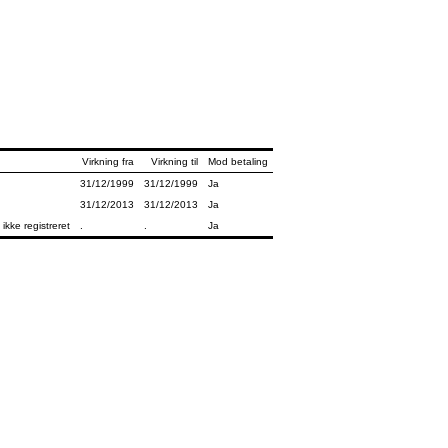
Virkning fra
Virkning til
Mod betaling
31/12/1999
31/12/1999
Ja
31/12/2013
31/12/2013
Ja
 ikke registreret
.
.
Ja