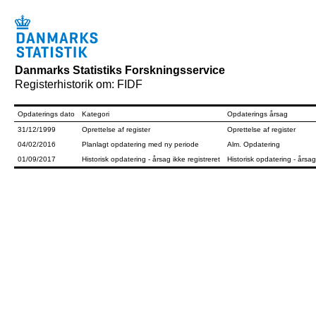
Danmarks Statistiks Forskningsservice
Registerhistorik om: FIDF
Opdaterings dato
Kategori
Opdaterings årsag
31/12/1999
Oprettelse af register
Oprettelse af register
04/02/2016
Planlagt opdatering med ny periode
Alm. Opdatering
01/09/2017
Historisk opdatering - årsag ikke registreret
Historisk opdatering - årsag