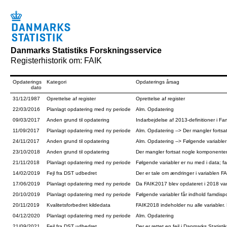
Danmarks Statistiks Forskningsservice
Registerhistorik om: FAIK
Opdaterings
Kategori
Opdaterings årsag
dato
31/12/1987
Oprettelse af register
Oprettelse af register
22/03/2016
Planlagt opdatering med ny periode
Alm. Opdatering
09/03/2017
Anden grund til opdatering
Indarbejdelse af 2013-definitioner i F
11/09/2017
Planlagt opdatering med ny periode
Alm. Opdatering --> Der mangler fortsa
24/11/2017
Anden grund til opdatering
Alm. Opdatering --> Følgende variabler
23/10/2018
Anden grund til opdatering
Der mangler fortsat nogle komponenter
21/11/2018
Planlagt opdatering med ny periode
Følgende variabler er nu med i data; f
14/02/2019
Fejl fra DST udbedret
Der er tale om ændringer i variablen 
17/06/2019
Planlagt opdatering med ny periode
Da FAIK2017 blev opdateret i 2018 va
20/10/2019
Planlagt opdatering med ny periode
Følgende variabler får indhold famdis
20/11/2019
Kvalitetsforbedret kildedata
FAIK2018 indeholder nu alle variabler
04/12/2020
Planlagt opdatering med ny periode
Alm. Opdatering
21/09/2021
Fejl fra DST udbedret
Der er rettet en fejl i Danmarks Statis