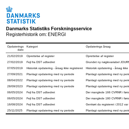
Danmarks Statistiks Forskningsservice
Registerhistorik om: ENERGI
Opdaterings
Kategori
Opdaterings årsag
dato
21/02/2019
Oprettelse af register
Oprettelse af register
27/02/2019
Fejl fra DST udbedret
Grundet ny nøglevariabel JOURN
07/05/2019
Historisk opdatering - årsag ikke registreret
Historisk opdatering - årsag ikke 
27/09/2021
Planlagt opdatering med ny periode
Planlagt opdatering med ny per
08/04/2022
Planlagt opdatering med ny periode
Planlagt opdatering med ny per
28/09/2023
Planlagt opdatering med ny periode
Planlagt opdatering med ny per
06/05/2024
Fejl fra DST udbedret
Der manglede 166 CVRNR i første
06/05/2024
Fejl fra DST udbedret
Der manglede 180 CVRNR i første
16/08/2024
Fejl fra DST udbedret
Genkørt da registeret i 2012 va
25/11/2025
Planlagt opdatering med ny periode
Planlagt opdatering med ny per