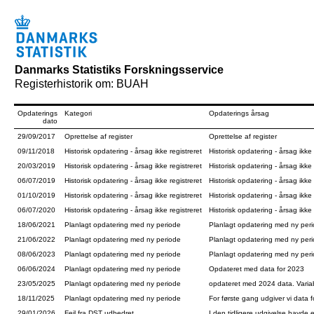
Danmarks Statistiks Forskningsservice
Registerhistorik om: BUAH
Opdaterings
Kategori
Opdaterings årsag
dato
29/09/2017
Oprettelse af register
Oprettelse af register
09/11/2018
Historisk opdatering - årsag ikke registreret
Historisk opdatering - årsag ikke 
20/03/2019
Historisk opdatering - årsag ikke registreret
Historisk opdatering - årsag ikke 
06/07/2019
Historisk opdatering - årsag ikke registreret
Historisk opdatering - årsag ikke 
01/10/2019
Historisk opdatering - årsag ikke registreret
Historisk opdatering - årsag ikke 
06/07/2020
Historisk opdatering - årsag ikke registreret
Historisk opdatering - årsag ikke 
18/06/2021
Planlagt opdatering med ny periode
Planlagt opdatering med ny per
21/06/2022
Planlagt opdatering med ny periode
Planlagt opdatering med ny per
08/06/2023
Planlagt opdatering med ny periode
Planlagt opdatering med ny per
06/06/2024
Planlagt opdatering med ny periode
Opdateret med data for 2023
23/05/2025
Planlagt opdatering med ny periode
opdateret med 2024 data. Varia
18/11/2025
Planlagt opdatering med ny periode
For første gang udgiver vi data 
29/01/2026
Fejl fra DST udbedret
I den tidligere udgivelse havde e