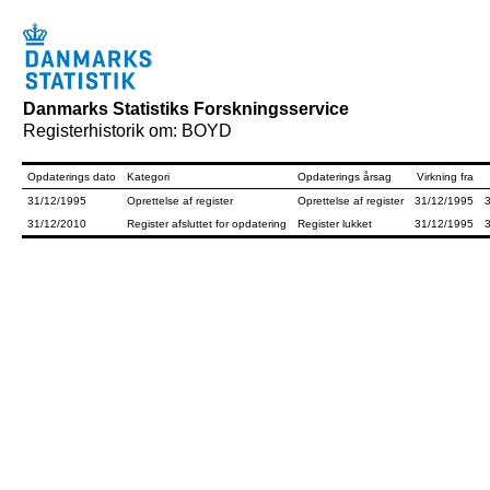
Danmarks Statistiks Forskningsservice
Registerhistorik om: BOYD
Opdaterings dato
Kategori
Opdaterings årsag
Virkning fra
31/12/1995
Oprettelse af register
Oprettelse af register
31/12/1995
31/12/2010
Register afsluttet for opdatering
Register lukket
31/12/1995