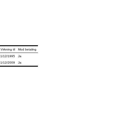
Virkning til
Mod betaling
31/12/1995
Ja
31/12/2009
Ja