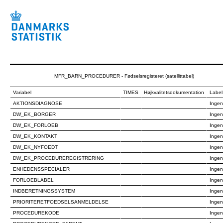
MFR_BARN_PROCEDURER - Fødselsregisteret (satellittabel)
Variabel
TIMES
Højkvalitetsdokumentation
Label
AKTIONSDIAGNOSE
Ingen
DW_EK_BORGER
Ingen
DW_EK_FORLOEB
Ingen
DW_EK_KONTAKT
Ingen
DW_EK_NYFOEDT
Ingen
DW_EK_PROCEDUREREGISTRERING
Ingen
ENHEDENSSPECIALER
Ingen
FORLOEBLABEL
Ingen
INDBERETNINGSSYSTEM
Ingen
PRIORITERETFOEDSELSANMELDELSE
Ingen
PROCEDUREKODE
Ingen